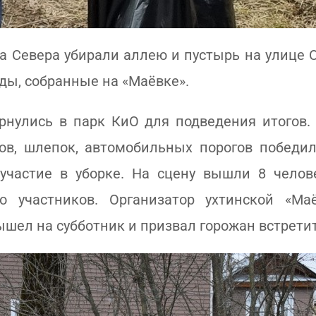
а Севера убирали аллею и пустырь на улице 
ды, собранные на «Маёвке».
ернулись в парк КиО для подведения итогов.
ров, шлепок, автомобильных порогов победи
участие в уборке. На сцену вышли 8 челове
о участников. Организатор ухтинской «Маё
ышел на субботник и призвал горожан встретит